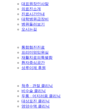
대표원장인사말
의료진소개
진료시간안내
대학병원급장비
병원둘러보기
오시는길
통합협진진료
프리미엄입원실
재활치료의특별함
환자중심공간
성루이제 후원
척추 · 관절 클리닉
비수술 클리닉
두통 · 어지러움 클리닉
대상포진 클리닉
영양수액 클리닉