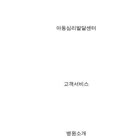
아동심리발달센터
고객서비스
병원소개