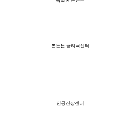
특별한 본튼튼
본튼튼 클리닉센터
인공신장센터