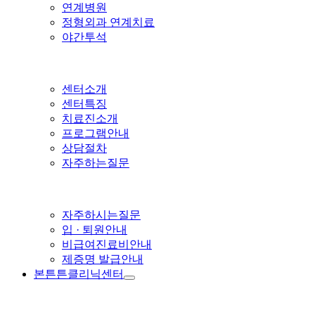
연계병원
정형외과 연계치료
야간투석
센터소개
센터특징
치료진소개
프로그램안내
상담절차
자주하는질문
자주하시는질문
입 · 퇴원안내
비급여진료비안내
제증명 발급안내
본튼튼클리닉센터