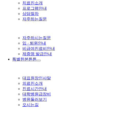
치료진소개
프로그램안내
상담절차
자주하는질문
자주하시는질문
입 · 퇴원안내
비급여진료비안내
제증명 발급안내
특별한본튼튼
대표원장인사말
의료진소개
진료시간안내
대학병원급장비
병원둘러보기
오시는길