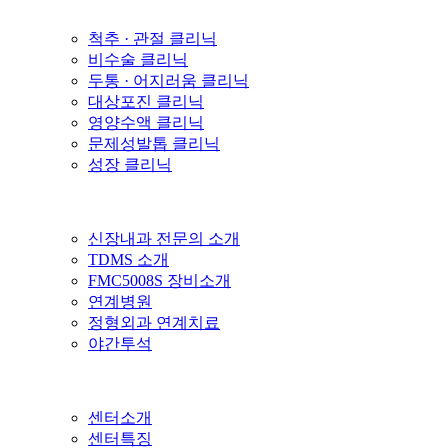
척추 · 관절 클리닉
비수술 클리닉
두통 · 어지러움 클리닉
대상포진 클리닉
영양수액 클리닉
문제성발톱 클리닉
성장 클리닉
신장내과 전문의 소개
TDMS 소개
FMC5008S 장비소개
연계병원
정형외과 연계치료
야간투석
센터소개
센터특징