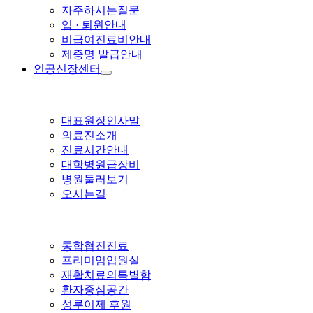
자주하시는질문
입 · 퇴원안내
비급여진료비안내
제증명 발급안내
인공신장센터
대표원장인사말
의료진소개
진료시간안내
대학병원급장비
병원둘러보기
오시는길
통합협진진료
프리미엄입원실
재활치료의특별함
환자중심공간
성루이제 후원