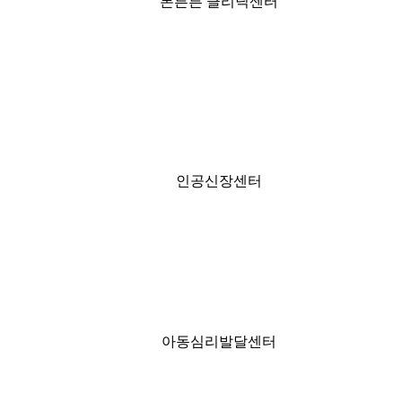
본튼튼 클리닉센터
인공신장센터
아동심리발달센터